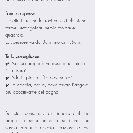
Forme e spessori
Il piatto in resina lo trovi nelle 3 classiche 
forme: rettangolare, semicircolare e 
quadrato.
Lo spessore va da 3cm fino ai 4,5cm.
Te lo consiglio se:
✔️ Nel tuo bagno è necessario un piatto 
"su misura"
✔️ Adori i piatti a "filo pavimento"
✔️ La doccia, per te, deve essere l'angolo 
più accattivante del bagno
Se stai pensando di rinnovare il tuo 
bagno o semplicemente sostituire una 
vasca con una doccia spaziosa e che 