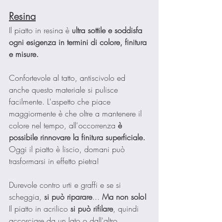
Resina
Il piatto in resina è 
ultra sottile e soddisfa 
ogni esigenza in termini di colore, finitura 
e misure.
Confortevole al tatto, antiscivolo ed 
anche questo materiale si pulisce 
facilmente. L'aspetto che piace 
maggiormente è che oltre a mantenere il 
colore nel tempo, all'occorrenza 
è 
possibile rinnovare la finitura superficiale.
Oggi il piatto è liscio, domani può 
trasformarsi in effetto pietra!
Durevole contro urti e graffi e se si 
scheggia, 
si può riparare
...
 Ma non solo! 
Il piatto in acrilico 
si può rifilare
, quindi 
accorciare da un lato o dall'altro.