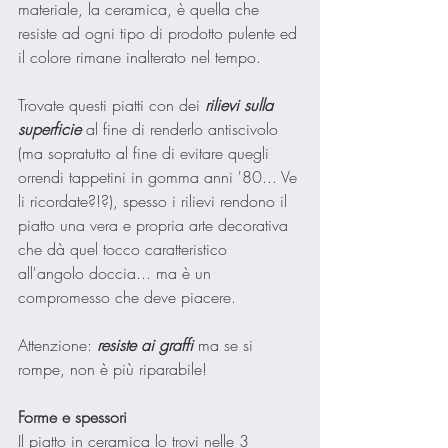
materiale, la ceramica, è quella che 
resiste ad ogni tipo di prodotto pulente ed 
il colore rimane inalterato nel tempo. 
Trovate questi piatti con dei 
rilievi sulla 
superficie
 al fine di renderlo antiscivolo 
(ma sopratutto al fine di evitare quegli 
orrendi tappetini in gomma anni '80... Ve 
li ricordate?!?), spesso i rilievi rendono il 
piatto una vera e propria arte decorativa 
che dà quel tocco caratteristico 
all'angolo doccia... ma è un 
compromesso che deve piacere.
Attenzione: 
resiste ai graffi
ma se si 
rompe, non è più riparabile!
Forme e spessori
Il piatto in ceramica lo trovi nelle 3 