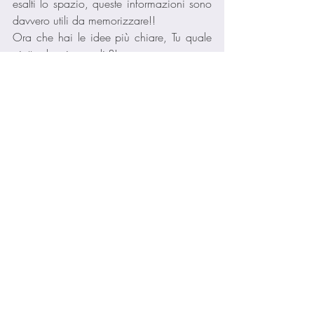
esalti lo spazio, queste informazioni sono 
davvero utili da memorizzare!! 
Ora che hai le idee più chiare, Tu quale 
piatto doccia scegli ?!
Spero che queso articolo ti sia piaciuto 
ma soprattuto ti sia utile per il momento 
giusto!